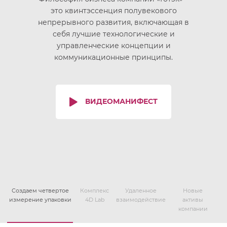
это квинтэссенция полувекового
непрерывного развития, включающая в
себя лучшие технологические и
управленческие концепции и
коммуникационные принципы.
ВИДЕОМАНИФЕСТ
Создаем четвертое
Комплекс
Удаленное
Новые
измерение упаковки
4D Lab
взаимодействие
активы
компании